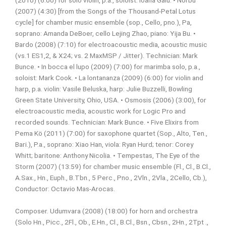
(2010) (6:00) for solo violin, p.a., soloist: Ioana Galu.
• Norbu
(2007) (4:30) [from the Songs of the Thousand-Petal Lotus
cycle] for chamber music ensemble (sop., Cello, pno.), Pa,
soprano: Amanda DeBoer, cello Lejing Zhao, piano: Yija Bu.
•
Bardo (2008) (7:10) for electroacoustic media, acoustic music
(vs.1 ES1,2, & X24; vs. 2 MaxMSP / Jitter). Technician: Mark
Bunce.
• In bocca el lupo (2009) (7:00) for marimba solo, p.a.,
soloist: Mark Cook.
• La lontananza (2009) (6:00) for violin and
harp, p.a. violin: Vasile Beluska, harp: Julie Buzzelli, Bowling
Green State University, Ohio, USA.
• Osmosis (2006) (3:00), for
electroacoustic media, acoustic work for Logic Pro and
recorded sounds. Technician: Mark Bunce.
• Five Elixirs from
Pema Kö (2011) (7:00) for saxophone quartet (Sop., Alto, Ten.,
Bari.), P.a., soprano: Xiao Han, viola: Ryan Hurd; tenor: Corey
Whitt; baritone: Anthony Nicolia.
• Tempestas, The Eye of the
Storm (2007) (13:59) for chamber music ensemble (Fl., Cl., B.Cl.,
A.Sax., Hn., Euph., B.Tbn., 5 Perc., Pno., 2Vln., 2Vla., 2Cello, Cb.),
Conductor: Octavio Mas-Arocas.
Composer. Udumvara (2008) (18:00) for horn and orchestra
(Solo Hn., Picc., 2Fl., Ob., E.Hn., Cl., B.Cl., Bsn., Cbsn., 2Hn., 2Tpt .,