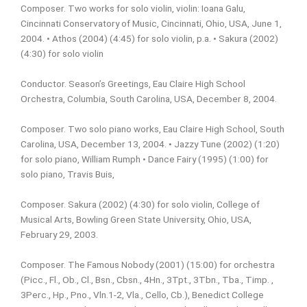
Composer. Two works for solo violin, violin: Ioana Galu,
Cincinnati Conservatory of Music, Cincinnati, Ohio, USA, June 1,
2004.
• Athos (2004) (4:45) for solo violin, p.a.
• Sakura (2002)
(4:30) for solo violin
Conductor. Season’s Greetings, Eau Claire High School
Orchestra, Columbia, South Carolina, USA, December 8, 2004.
Composer. Two solo piano works, Eau Claire High School, South
Carolina, USA, December 13, 2004.
• Jazzy Tune (2002) (1:20)
for solo piano, William Rumph
• Dance Fairy (1995) (1:00) for
solo piano, Travis Buis,
Composer. Sakura (2002) (4:30) for solo violin, College of
Musical Arts, Bowling Green State University, Ohio, USA,
February 29, 2003.
Composer. The Famous Nobody (2001) (15:00) for orchestra
(Picc., Fl., Ob., Cl., Bsn., Cbsn., 4Hn., 3Tpt., 3Tbn., Tba., Timp. ,
3Perc., Hp., Pno., Vln.1-2, Vla., Cello, Cb.), Benedict College