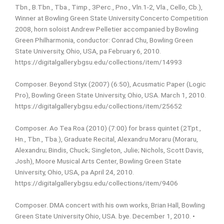
Tbn., B.Tbn., Tba., Timp., 3Perc., Pno., Vln.1-2, Vla., Cello, Cb.),
Winner at Bowling Green State University Concerto Competition
2008, horn soloist Andrew Pelletier accompanied by Bowling
Green Philharmonia, conductor: Conrad Chu, Bowling Green
State University, Ohio, USA, pa February 6, 2010.
https://digitalgallery.bgsu.edu/collections/item/14993
Composer. Beyond Styx (2007) (6:50), Acusmatic Paper (Logic
Pro), Bowling Green State University, Ohio, USA. March 1, 2010.
https://digitalgallery.bgsu.edu/collections/item/25652
Composer. Ao Tea Roa (2010) (7:00) for brass quintet (2Tpt.,
Hn., Tbn., Tba.), Graduate Recital, Alexandru Moraru (Moraru,
Alexandru; Bindis, Chuck; Singleton, Julie; Nichols, Scott Davis,
Josh), Moore Musical Arts Center, Bowling Green State
University, Ohio, USA, pa April 24, 2010.
https://digitalgallery.bgsu.edu/collections/item/9406
Composer. DMA concert with his own works, Brian Hall, Bowling
Green State University Ohio, USA. bye. December 1, 2010.
•