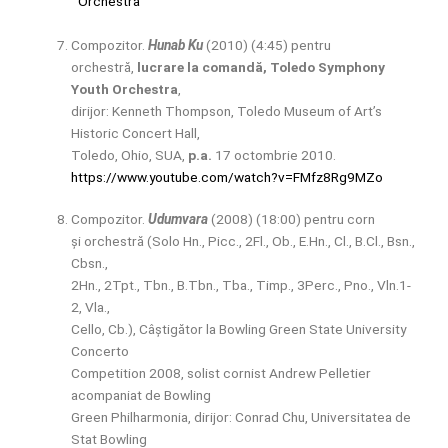
Orchestra
Compozitor.
Hunab Ku
(2010) (4:45) pentru
orchestră,
lucrare la comandă, Toledo Symphony
Youth Orchestra
,
dirijor: Kenneth Thompson, Toledo Museum of Art’s
Historic Concert Hall,
Toledo, Ohio, SUA,
p.a.
17 octombrie 2010.
https://www.youtube.com/watch?v=FMfz8Rg9MZo
Compozitor.
Udumvara
(2008) (18:00) pentru corn
și orchestră (Solo Hn., Picc., 2Fl., Ob., E.Hn., Cl., B.Cl., Bsn.,
Cbsn.,
2Hn., 2Tpt., Tbn., B.Tbn., Tba., Timp., 3Perc., Pno., Vln.1-
2, Vla.,
Cello, Cb.), Câștigător la Bowling Green State University
Concerto
Competition 2008, solist cornist Andrew Pelletier
acompaniat de Bowling
Green Philharmonia, dirijor: Conrad Chu, Universitatea de
Stat Bowling