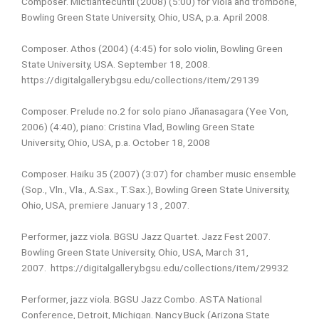
Composer. Mictlantecuhtli (2008) (5:00) for viola and trombone,
Bowling Green State University, Ohio, USA, p.a. April 2008.
Composer. Athos (2004) (4:45) for solo violin, Bowling Green
State University, USA. September 18, 2008.
https://digitalgallery.bgsu.edu/collections/item/29139
Composer. Prelude no.2 for solo piano Jñanasagara (Yee Von,
2006) (4:40), piano: Cristina Vlad, Bowling Green State
University, Ohio, USA, p.a. October 18, 2008
Composer. Haiku 35 (2007) (3:07) for chamber music ensemble
(Sop., Vln., Vla., A.Sax., T.Sax.), Bowling Green State University,
Ohio, USA, premiere January 13 , 2007.
Performer, jazz viola. BGSU Jazz Quartet. Jazz Fest 2007.
Bowling Green State University, Ohio, USA, March 31,
2007.
https://digitalgallery.bgsu.edu/collections/item/29932
Performer, jazz viola. BGSU Jazz Combo. ASTA National
Conference, Detroit, Michigan.
Nancy Buck (Arizona State