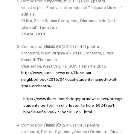
Compozitor.
Serpentarius
(2017) (5:00) pentru
vioară și pian, Festivalul Internațional Timișoara Muzicală,
ediția a
XLIII-a, Zilele Remus Georgescu, Filarmonica de Stat
„Banatul”, Timișoara,
25 apr. 2018
.
Compozitor.
Hunab Ku
(2010) (4:45) pentru
orchestră, West Virginia All-State Orchestra, Dirijor:
Kenneth Thompson,
Charleston, West Virginia, SUA, 14 martie 2015.
http://www.journal-news.net/life/in-our-
neighborhood/2015/04/local-students-named-to-all-
state-orchestra/
https://www.theet.com/bridgeportnews/news/strings-
students-perform-in-charleston/article_69247ea1-
b24c-548f-96ba-773bcc031c61.html
Compozitor.
Hunab Ku
(2010) (4:45) pentru
orchestră, Detroit Symphony Concert Orchestra. Dirijor: