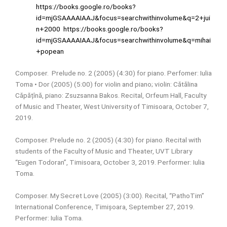
https://books.google.ro/books?
id=mjGSAAAAIAAJ&focus=searchwithinvolume&q=2+jui
n+2000
https://books.google.ro/books?
id=mjGSAAAAIAAJ&focus=searchwithinvolume&q=mihai
+popean
Composer.
Prelude no. 2 (2005) (4:30) for piano. Perfomer: Iulia
Toma
• Dor (2005) (5:00) for violin and piano; violin: Cătălina
Căpățînă, piano: Zsuzsanna Bakos. Recital, Orfeum Hall, Faculty
of Music and Theater, West University of Timisoara, October 7,
2019.
Composer. Prelude no. 2 (2005) (4:30) for piano. Recital with
students of the Faculty of Music and Theater, UVT Library
“Eugen Todoran”, Timisoara, October 3, 2019. Performer: Iulia
Toma.
Composer. My Secret Love (2005) (3:00). Recital, “PathoTim”
International Conference, Timișoara, September 27, 2019.
Performer: Iulia Toma.