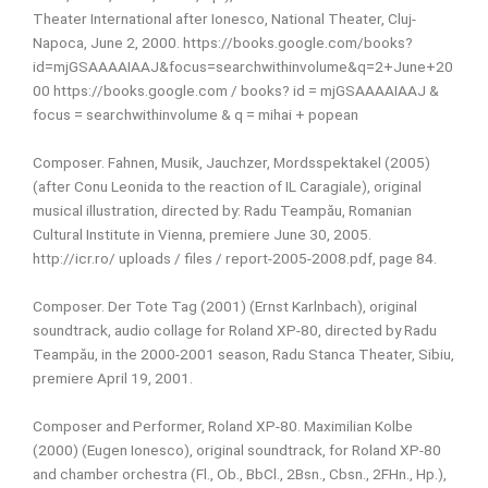
Theater International after Ionesco, National Theater, Cluj-
Napoca, June 2, 2000. https://books.google.com/books?
id=mjGSAAAAIAAJ&focus=searchwithinvolume&q=2+June+20
00 https://books.google.com / books? id = mjGSAAAAIAAJ &
focus = searchwithinvolume & q = mihai + popean
Composer. Fahnen, Musik, Jauchzer, Mordsspektakel (2005)
(after Conu Leonida to the reaction of IL Caragiale), original
musical illustration, directed by: Radu Teampău, Romanian
Cultural Institute in Vienna, premiere June 30, 2005.
http://icr.ro/ uploads / files / report-2005-2008.pdf, page 84.
Composer. Der Tote Tag (2001) (Ernst Karlnbach), original
soundtrack, audio collage for Roland XP-80, directed by Radu
Teampău, in the 2000-2001 season, Radu Stanca Theater, Sibiu,
premiere April 19, 2001.
Composer and Performer, Roland XP-80. Maximilian Kolbe
(2000) (Eugen Ionesco), original soundtrack, for Roland XP-80
and chamber orchestra (Fl., Ob., BbCl., 2Bsn., Cbsn., 2FHn., Hp.),