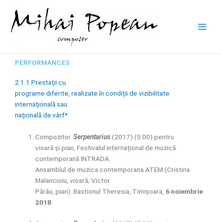
Skip
to
content
PERFORMANCES
2.1.1 Prestaţii cu
programe diferite, realizate în condiţii de vizibilitate
internaţională sau
naţională de vârf*
Compozitor.
Serpentarius
(2017) (5:00) pentru
vioară și pian, Festivalul internațional de muzică
contemporană INTRADA.
Ansamblul de muzica contemporana ATEM (Cristina
Malancioiu, vioară; Victor
Părău, pian). Bastionul Theresia, Timișoara,
6 noiembrie
2018
.