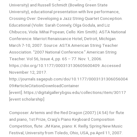
University) and Russell Schmidt (Bowling Green State
University), educational presentation with live performance,
Crossing Over: Developing a Jazz String Quartet Conception.
Educational (Violin: Sarah Connely, Olga Godula, and Liz
Chibucos; Viola: Mihai Popean; Cello: Kim Smith). ASTA National
Conference. Marriot Renaissance Hotel, Detroit, Michigan.
March 7-10, 2007.
Source: ASTA American String Teacher
Association. “2007 National Conference.” American String
Teacher. Vol 56, Issue 4, pp. 65 – 77. Nov. 1, 2006.
https://doi.org/10.1177/000313130605600409. Accessed
November 12, 2017.
http://journals.sagepub.com/doi/10.1177/0003131306056004
09#articleCitationDownloadContainer
[event].
https://digitalgallery.bgsu.edu/collections/item/30117
[event scholarship]
Composer. Artemis and the Red Dragon (2007) (4:54) for flute
and piano, 1st Prize, Craig’s Piano Keyboard Composition
Competition, flute: JM Kane, piano: K. Reilly, Spring New Music
Festival, University from Toledo, Ohio, USA, pa April 11, 2007.