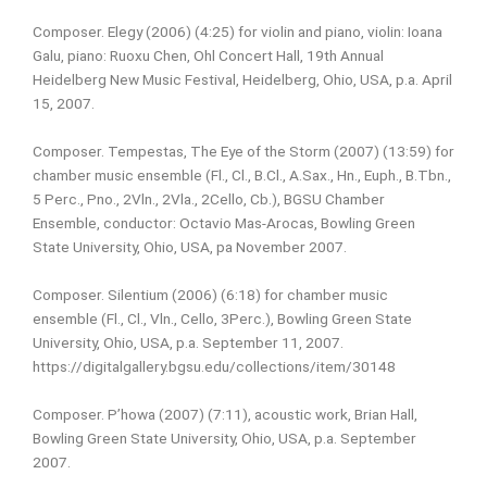
Composer. Elegy (2006) (4:25) for violin and piano, violin: Ioana
Galu, piano: Ruoxu Chen, Ohl Concert Hall, 19th Annual
Heidelberg New Music Festival, Heidelberg, Ohio, USA, p.a. April
15, 2007.
Composer. Tempestas, The Eye of the Storm (2007) (13:59) for
chamber music ensemble (Fl., Cl., B.Cl., A.Sax., Hn., Euph., B.Tbn.,
5 Perc., Pno., 2Vln., 2Vla., 2Cello, Cb.), BGSU Chamber
Ensemble, conductor: Octavio Mas-Arocas, Bowling Green
State University, Ohio, USA, pa November 2007.
Composer. Silentium (2006) (6:18) for chamber music
ensemble (Fl., Cl., Vln., Cello, 3Perc.), Bowling Green State
University, Ohio, USA, p.a. September 11, 2007.
https://digitalgallery.bgsu.edu/collections/item/30148
Composer. P’howa (2007) (7:11), acoustic work, Brian Hall,
Bowling Green State University, Ohio, USA, p.a. September
2007.