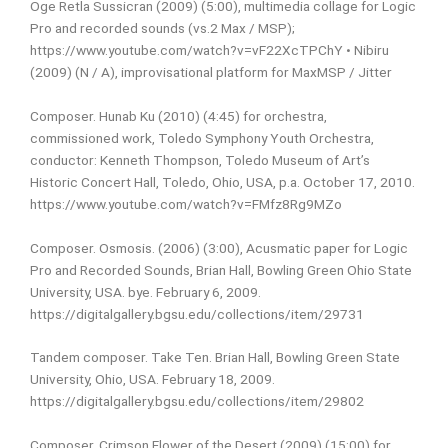
Oge Retla Sussicran (2009) (5:00), multimedia collage for Logic
Pro and recorded sounds (vs.2 Max / MSP);
https://www.youtube.com/watch?v=vF22XcTPChY
• Nibiru
(2009) (N / A), improvisational platform for MaxMSP / Jitter
Composer. Hunab Ku (2010) (4:45) for orchestra,
commissioned work, Toledo Symphony Youth Orchestra,
conductor: Kenneth Thompson, Toledo Museum of Art’s
Historic Concert Hall, Toledo, Ohio, USA, p.a. October 17, 2010.
https://www.youtube.com/watch?v=FMfz8Rg9MZo
Composer. Osmosis. (2006) (3:00), Acusmatic paper for Logic
Pro and Recorded Sounds, Brian Hall, Bowling Green Ohio State
University, USA. bye. February 6, 2009.
https://digitalgallery.bgsu.edu/collections/item/29731
Tandem composer. Take Ten. Brian Hall, Bowling Green State
University, Ohio, USA. February 18, 2009.
https://digitalgallery.bgsu.edu/collections/item/29802
Composer. Crimson Flower of the Desert (2009) (15:00) for