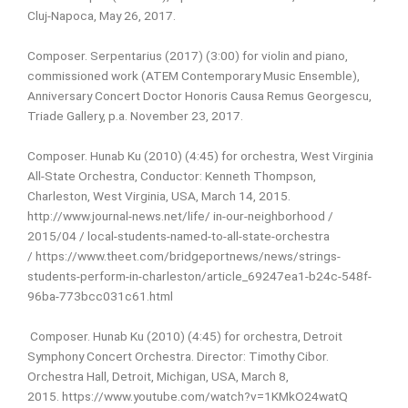
Cluj-Napoca, May 26, 2017.
Composer. Serpentarius (2017) (3:00) for violin and piano,
commissioned work (ATEM Contemporary Music Ensemble),
Anniversary Concert Doctor Honoris Causa Remus Georgescu,
Triade Gallery, p.a. November 23, 2017.
Composer. Hunab Ku (2010) (4:45) for orchestra, West Virginia
All-State Orchestra, Conductor: Kenneth Thompson,
Charleston, West Virginia, USA, March 14, 2015.
http://www.journal-news.net/life/ in-our-neighborhood /
2015/04 / local-students-named-to-all-state-orchestra
/
https://www.theet.com/bridgeportnews/news/strings-
students-perform-in-charleston/article_69247ea1-b24c-548f-
96ba-773bcc031c61.html
Composer. Hunab Ku (2010) (4:45) for orchestra, Detroit
Symphony Concert Orchestra. Director: Timothy Cibor.
Orchestra Hall, Detroit, Michigan, USA, March 8,
2015.
https://www.youtube.com/watch?v=1KMkO24watQ