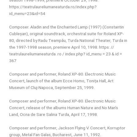
season 1998-1999, premiere October 29, 1998.
https://teatrulaureliumaneaturda.ro/index.php?
id_menu=23&id=54
Composer. Aladin and the Enchanted Lamp (1997) (Constantin
Cubleșan), original soundtrack, orchestral suite for Roland XP-
80, directed by Radu Teampău, Turda National Theater, Turda in
the 1997-1998 season, premiere April 10, 1998. https: //
teatrulaureliumaneaturda .ro / index.php? id_menu = 23 & id =
367
Composer and performer, Roland XP-80. Electronic Music
Concert, launch of the album Ecce Homo, Tonița Hall, Art
Museum of Cluj-Napoca, September 25, 1999.
Composer and performer, Roland XP-80. Electronic Music
Concert, release of the albums Human Nature and No Man’s
Land, Ocna de Sare Salina Turda, April 17, 1998.
Composer and performer, Jackson Flying V. Concert, Korruptor
group, Metal Fan Galas, Bucharest, June 11, 1992.