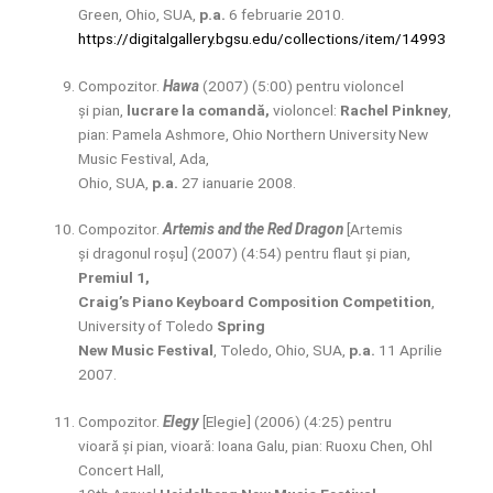
Green, Ohio, SUA,
p.a.
6 februarie 2010.
https://digitalgallery.bgsu.edu/collections/item/14993
Compozitor.
Hawa
(2007) (5:00) pentru violoncel
și pian,
lucrare la comandă,
violoncel:
Rachel Pinkney
,
pian: Pamela Ashmore, Ohio Northern University New
Music Festival, Ada,
Ohio, SUA,
p.a.
27 ianuarie 2008.
Compozitor.
Artemis and the Red Dragon
[Artemis
și dragonul roșu] (2007) (4:54) pentru flaut și pian,
Premiul 1,
Craig’s Piano Keyboard Composition Competition
,
University of Toledo
Spring
New Music Festival
, Toledo, Ohio, SUA,
p.a.
11 Aprilie
2007.
Compozitor.
Elegy
[Elegie] (2006) (4:25) pentru
vioară și pian, vioară: Ioana Galu, pian: Ruoxu Chen, Ohl
Concert Hall,