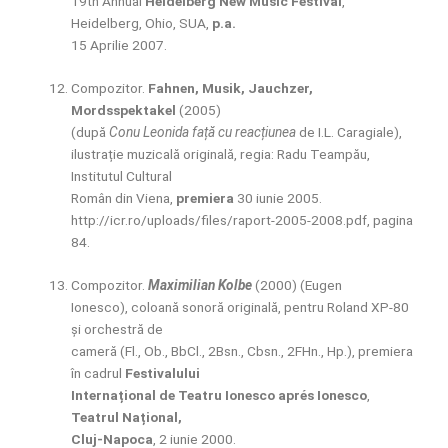
19th Annual
Heidelberg New Music Festival
,
Heidelberg, Ohio, SUA,
p.a.
15 Aprilie 2007.
Compozitor.
Fahnen, Musik, Jauchzer,
Mordsspektakel
(2005)
(după
Conu Leonida față cu reacțiunea
de I.L. Caragiale),
ilustrație muzicală originală, regia: Radu Teampău,
Institutul Cultural
Român din Viena,
premiera
30 iunie 2005.
http://icr.ro/uploads/files/raport-2005-2008.pdf, pagina
84.
Compozitor.
Maximilian Kolbe
(2000) (Eugen
Ionesco), coloană sonoră originală, pentru Roland XP-80
și orchestră de
cameră (Fl., Ob., BbCl., 2Bsn., Cbsn., 2FHn., Hp.), premiera
în cadrul
Festivalului
Internațional de Teatru Ionesco aprés Ionesco
,
Teatrul Național,
Cluj-Napoca
, 2 iunie 2000.