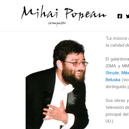
Skip
to
content
“La música m
la calidad de
El galardon
(DMA y MM
Shrude
,
Mik
Beluska
(vio
distinguido
Sus obras y
televisión 
principal d
UU.).