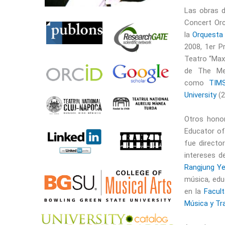
Las obras d
Concert Orc
la
Orquesta 
2008, 1er P
Teatro “Max
de The Me
como
TIM
University
(2
Otros hono
Educator of
fue directo
intereses 
Rangjung Y
música, educ
en la
Facul
Música y Tra