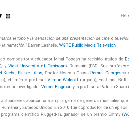
Ho
arca el tono y la sensación de una presentación de cine o televisió
 la narración.”
Darren Lashelle,
WGTE Public Media Television
ado compositor y educador Mihai Popean ha recibido títulos de
Bo
), y
West University of Timisoara
, Ruman
í
a (BM). Sus profesore
el Kuehn
,
Elainie Lillios
, Doctor Honoris Causa
Remus Georgescu
lín), el emérito profesor
Vernon Wolcott
(organo), Ecaterina Botha
 profesor investigador
Verner Bingman
y la profesora Patricia Sharp 
 actuaciones abarcan una amplia gama de géneros musicales que h
de Rumanía y Estados Unidos. En 2010 fue coproductor de un episodi
el programa científico Plugged-In, ganador de un premio Emmy (
WG