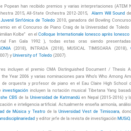
e Popean han recibido premios y varias interpretaciones (ATEM
hestra 2015, All-State Orchestra 2012-2015,
Alarm Will Sound
de
Juvenil Sinfónica de Toledo
2010, ganadora del Bowling Concurso 
remio en el Concurso de Piano Craig de la Universidad de Toledo 2
imilian Kolbe” en el
Colloque Internationale Ionesco après Ionesco
tal Fan Gala 1992 ), todas estas oras siendo presentadas
SONIA
(2018), INTRADA (2018), MUSICAL TIMISOARA (2018),
007) y
University of Toledo
(2007).
res incluyen el premio CMA Distinguished Document / Thesis A
 the Year 2006 y varias nominaciones para Who’s Who Among Ame
r de orquesta y profesor de piano en el Eau Claire High School de
de
investigación
incluyen la notación musical Tibetana Yang basada
eshe CBS
de la
Universidad de Katmandú
en Nepal (2015-2016) y la 
ación e inteligencia artificial. Actualmente enseña armonía, anális
tad de Música y Teatro
de la
Universidad Vest de Timisoara
, don
nsdisciplinariedad
y editor jefe de la revista de investigación
MUSiQ
.