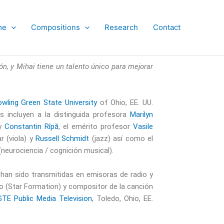
me
Compositions
Research
Contact
n, y Mihai tiene un talento único para mejorar
wling Green State University
of Ohio, EE. UU.
s incluyen a la distinguida profesora
Marilyn
y
Constantin Rîpă
, el emérito profesor
Vasile
r (viola) y
Russell Schmidt
(jazz) así como el
(neurociencia / cognición musical).
an sido transmitidas en emisoras de radio y
o (Star Formation) y compositor de la canción
TE Public Media Television
, Toledo, Ohio, EE.