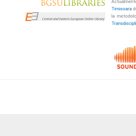
Actualmente
Timisoara
do
la metodolo
Transdiscipl